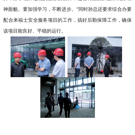
神面貌。要加强学习，不断进步。”同时孙总还要求综合办要
配合来福士安全服务项目的工作，搞好后勤保障工作，确保
该项目能良好、平稳的运行
。