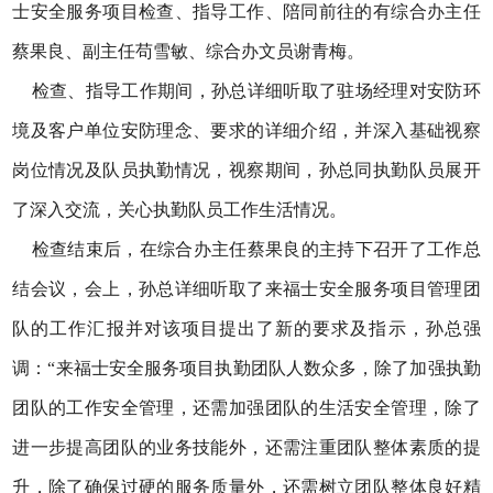
士安全服务项目检查、指导工作、陪同前往的有综合办主任
蔡果良、副主任苟雪敏、综合办文员谢青梅。
检查、指导工作期间，孙总详细听取了驻场经理对安防环
境及客户单位安防理念、要求的详细介绍，并深入基础视察
岗位情况及队员执勤情况，视察期间，孙总同执勤队员展开
了深入交流，关心执勤队员工作生活情况。
检查结束后，在综合办主任蔡果良的主持下召开了工作总
结会议，会上，孙总详细听取了来福士安全服务项目管理团
队的工作汇报并对该项目提出了新的要求及指示，孙总强
调：“来福士安全服务项目执勤团队人数众多，除了加强执勤
团队的工作安全管理，还需加强团队的生活安全管理，除了
进一步提高团队的业务技能外，还需注重团队整体素质的提
升，除了确保过硬的服务质量外，还需树立团队整体良好精