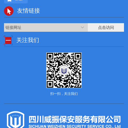
友情链接
链接网址
点击访问
关注我们
扫一扫，关注我们