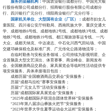
服务的金融机构：
中国农业银行
成都
分行、中国光大银
行股份有限公司成都分行
、
招商银行
股份有限公司
成都
分
行
、
四川银行广元分行、绵阳商业银行广元分行
等；
国家机关单位、大型国有企业（厂区）：
成都市妇女儿
童医院、四川省公安厅特勤局、西南民族大学、
重庆交通大
学、
成都地铁
6
号线
、
成都地铁
2号线、成都地铁3号线、成都
地铁7号线、成都地铁
19
号线、
都江堰旅游客运专线
、一汽
·
大众、成都天纳克、中达凌志
、中石化川西气田站场
、中国
交建邛崃保税仓
及标准厂房、广元传化公路港物流
等；
在临时勤务与安检业务领域，公司持续为影视明星、企
业首脑及大型文艺演出、体育赛事、商业峰会、新闻发布
会、全国糖酒商品交易会、家具展览会等临时性活动提供专
项安保服务。具体承接项目包括：
成都历届
“全国糖酒商品交易会”安保服务；
历届
“成都马拉松”赛事安保服务；
历届
“广元女儿节”活动安保服务；
历届
“成都国际家具展览会”安保服务；
“2025年成都国际乒联混合团体世界杯”安保服务
“2023年第八届凉山彝族火把节”安保服务；
“2023年世界大学生夏季运动会大运村”安保服务；