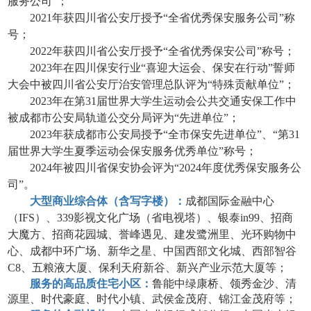
服务公司”；
2021年获四川省公安厅授予“全省优秀保安服务公司”称
号；
2022年获四川省公安厅授予“全省优秀保安公司”称号；
2023年在四川保安行业“喜迎大运会、保安在行动”誓师
大会中被四川省公安厅治安管理总队评为“特殊贡献单位”；
2023年在第31届世界大学生运动会公共交通安保工作中
被成都市公安局轨道公交分局评为“先进单位”；
2023年获成都市公安局授予“全市保安先进单位”、“第31
届世界大学生夏季运动会保安服务优秀单位”称号；
2024年被四川省保安协会评为“2024年度优秀保安服务公
司”。
大型商业综合体（含写字楼）：
成都国际金融中心
（
IFS）、339影视文化广场（省电视塔）、银泰in99、招商
大魔方
、
招商花园城、
誉峰遇见、
建发鹭洲里
、
光环购物中
心、
成都中环广场、
新华之星、中国西部文化城、西部智谷
C8、五粮液大厦、保利天府新谷
、新兴产业示范大厦
等；
服务的高品质住宅小区：
鲁能中绿康桥、领秀金沙、清
源里
、
时代豪庭、
时代小镇、武侯
金茂府
、锦江金茂府
等；