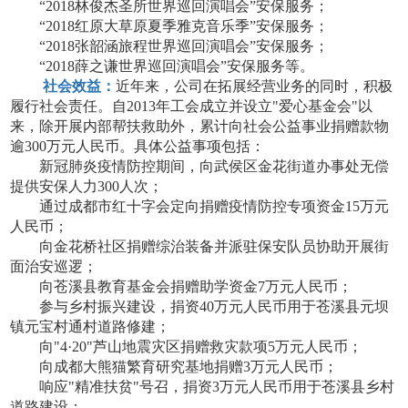
“2018林俊杰圣所世界巡回演唱会”安保服务；
“2018红原大草原夏季雅克音乐季”安保服务；
“2018张韶涵旅程世界巡回演唱会”安保服务；
“2018薛之谦世界巡回演唱会”安保服务等。
社会效益：
近年来，公司在拓展经营业务的同时，积极
履行社会责任。自
2013年工会成立并设立"爱心基金会"以
来，除开展内部帮扶救助外，累计向社会公益事业捐赠款物
逾300万元人民币。具体公益事项包括：
新冠肺炎疫情防控期间，向武侯区金花街道办事处无偿
提供安保人力
300人次；
通过成都市红十字会定向捐赠疫情防控专项资金
15万元
人民币；
向金花桥社区捐赠综治装备并派驻保安队员协助开展街
面治安巡逻；
向苍溪县教育基金会捐赠助学资金
7万元人民币；
参与乡村振兴建设，捐资
40万元人民币用于苍溪县元坝
镇元宝村通村道路修建；
向
"4·20"芦山地震灾区捐赠救灾款项5万元人民币；
向成都大熊猫繁育研究基地捐赠
3万元人民币；
响应
"精准扶贫"号召，捐资3万元人民币用于苍溪县乡村
道路建设；