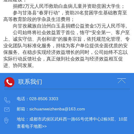
捐赠
2万元人民币救助白血病儿童并资助贫困大学生；
参与甘洛县
"春芽行动"，资助20名贫困学生基础教育至
高等教育阶段的学杂及生活费用；
向甘孜藏族自治州白玉县捐赠公益资金
5万元人民币等。
公司始终将社会效益置于首位，恪守
“安全第一、客户至
上、诚实守信、共创和谐”的服务宗旨，依托规范化管理、专
业化团队与标准化服务，持续为客户单位提供全面优质的安
保服务。在稳步实现经济效益增长的同时，公司始终不忘以
实际行动反馈社会，真正做到社会效益与经济效益相互促
进、协同发展。
联系我们
电话：028-8506 3303
邮箱：sichuanweizhenba@163.com
地址：成都市武侯区武科西一路65号优博中心2栋9层、10层
查看电子地图>>