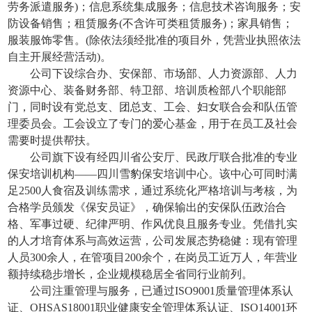
劳务派遣服务)；信息系统集成服务；信息技术咨询服务；安
防设备销售；租赁服务(不含许可类租赁服务)；家具销售；
服装服饰零售。(除依法须经批准的项目外，凭营业执照依法
自主开展经营活动)。
公司下设综合办、安保部、市场部、人力资源部、人力
资源中心、装备财务部、特卫部、培训质检部八个职能部
门，同时设有党总支、团总支、工会、妇女联合会和队伍管
理委员会。工会设立了专门的爱心基金，用于在员工及社会
需要时提供帮扶。
公司旗下设有经四川省公安厅、民政厅联合批准的专业
保安培训机构
——四川雪豹保安培训中心。该中心可同时满
足2500人食宿及训练需求，通过系统化严格培训与考核，为
合格学员颁发《保安员证》，确保输出的安保队伍政治合
格、军事过硬、纪律严明、作风优良且服务专业。凭借扎实
的人才培育体系与高效运营，公司发展态势稳健：现有管理
人员300余人，在管项目200余个，在岗员工近万人，年营业
额持续稳步增长，企业规模稳居全省同行业前列。
公司注重管理与服务，已通过
ISO9001质量管理体系认
证、OHSAS18001职业健康安全管理体系认证、ISO14001环